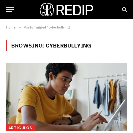
Home
»
Posts Tagged "cyberbullying"
BROWSING:
CYBERBULLYING
ARTICULOS