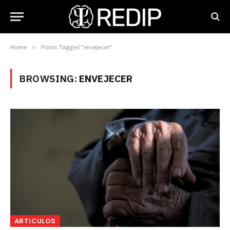
Home
»
Posts Tagged "envejecer"
BROWSING:
ENVEJECER
ARTICULOS