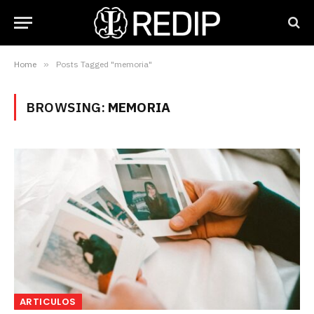
Home
»
Posts Tagged "memoria"
BROWSING:
MEMORIA
ARTICULOS