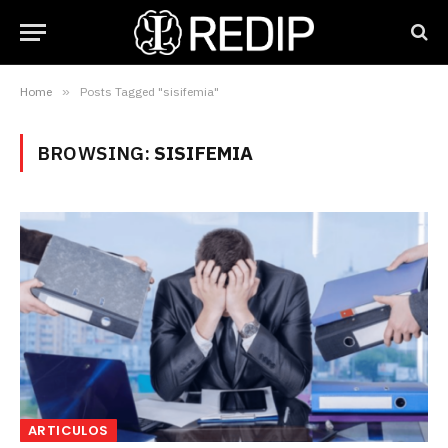
Home
»
Posts Tagged "sisifemia"
BROWSING:
SISIFEMIA
ARTICULOS