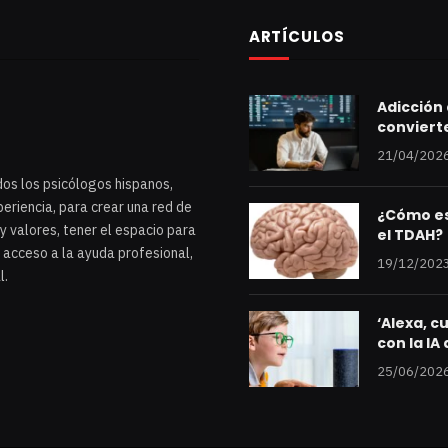
ARTÍCULOS
Adicción 
conviert
21/04/202
dos los psicólogos hispanos,
eriencia, para crear una red de
¿Cómo es
y valores, tener el espacio para
el TDAH?
 acceso a la ayuda profesional,
19/12/202
l.
‘Alexa, c
con la IA
25/06/202