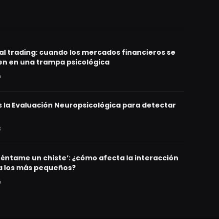
al trading: cuando los mercados financieros se
en en una trampa psicológica
6
 la Evaluación Neuropsicológica para detectar
3
uéntame un chiste’: ¿cómo afecta la interacción
 a los más pequeños?
6