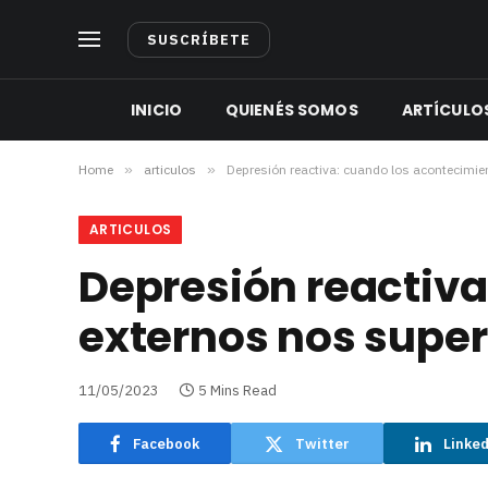
SUSCRÍBETE
INICIO
QUIENÉS SOMOS
ARTÍCULO
Home
»
articulos
»
Depresión reactiva: cuando los acontecimi
ARTICULOS
Depresión reactiva
externos nos supe
11/05/2023
5 Mins Read
Facebook
Twitter
Linke