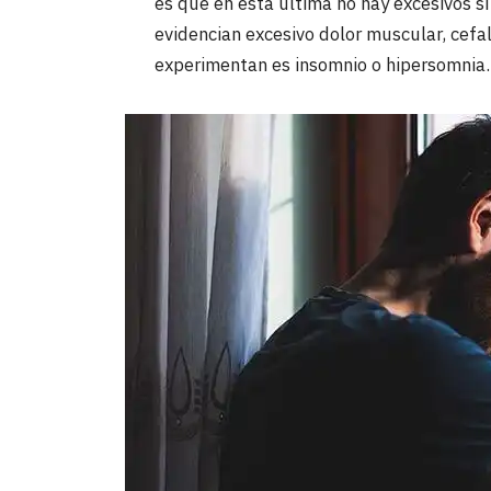
es que en esta última no hay excesivos sí
evidencian excesivo dolor muscular, cefal
experimentan es insomnio o hipersomnia