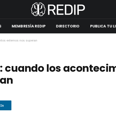
S
MEMBRESÍA REDIP
DIRECTORIO
PUBLICA TU L
entos externos nos superan
: cuando los aconteci
ran
dIn