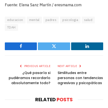
Fuente: Elena Sanz Martín / eresmama.com
educacion
mental
padres
psicologia
salud
TDAH
Facebook
Twitter
LinkedIn
PREVIOUS ARTICLE
NEXT ARTICLE
¿Qué pasaría si
Similitudes entre
pudiéramos recordarlo
personas con tendencias
absolutamente todo?
agresivas y psicopáticas
RELATED
POSTS