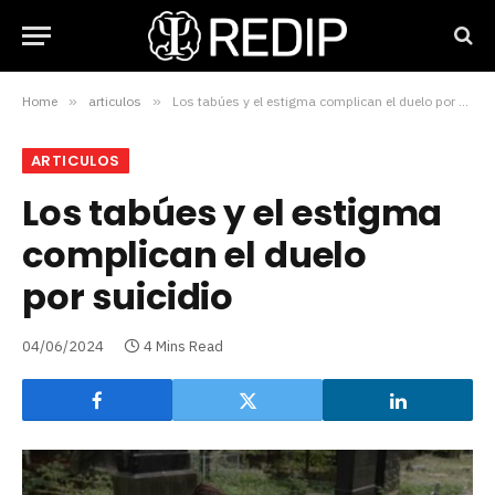
Home
»
articulos
»
Los tabúes y el estigma complican el duelo por suicidio
ARTICULOS
Los tabúes y el estigma
complican el duelo
por suicidio
04/06/2024
4 Mins Read