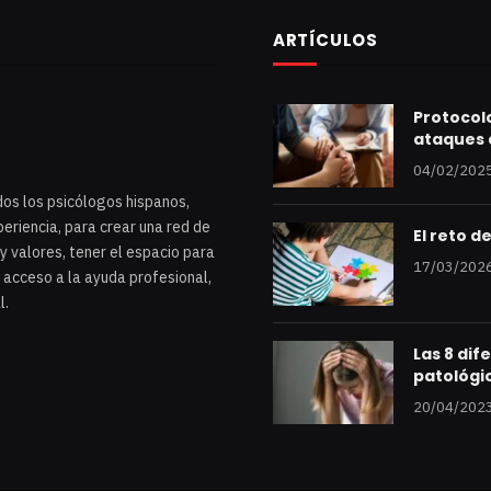
ARTÍCULOS
Protocolo
ataques 
04/02/202
dos los psicólogos hispanos,
eriencia, para crear una red de
El reto d
y valores, tener el espacio para
17/03/202
 acceso a la ayuda profesional,
l.
Las 8 dif
patológi
20/04/202