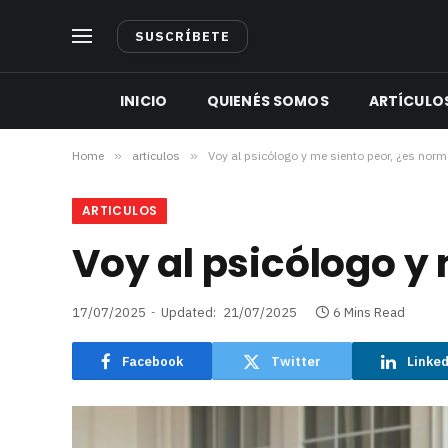
SUSCRÍBETE
INICIO
QUIENÉS SOMOS
ARTÍCULO
Home
»
articulos
»
Voy al psicólogo y me siento peor, ¿es norm
ARTICULOS
Voy al psicólogo y
17/07/2025
Updated:
21/07/2025
6 Mins Read
Facebook
Twitter
Linke