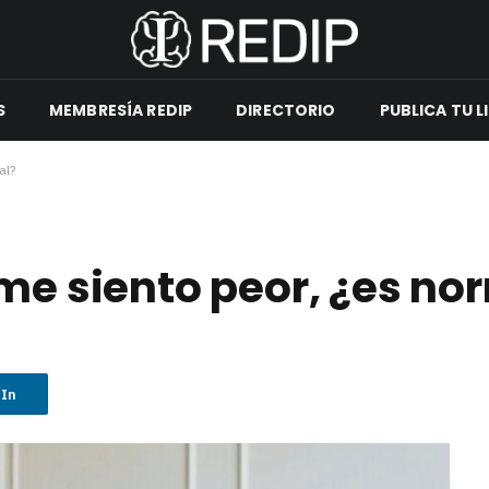
S
MEMBRESÍA REDIP
DIRECTORIO
PUBLICA TU L
al?
 me siento peor, ¿es no
dIn