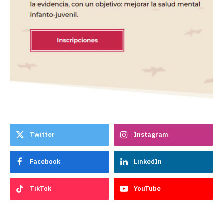
Twitter
Instagram
Facebook
LinkedIn
TikTok
YouTube